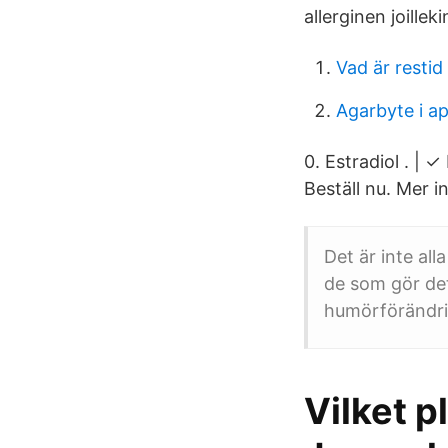
allerginen joilleki
Vad är restid
Agarbyte i a
0. Estradiol . | 
Beställ nu. Mer i
Det är inte a
de som gör det
humörförändri
Vilket p