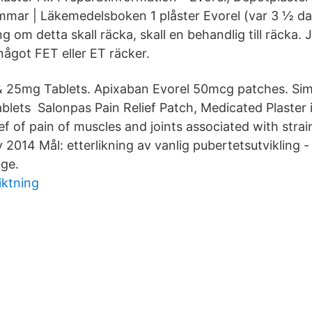
mmar | Läkemedelsboken 1 plåster Evorel (var 3 ½ d
g om detta skall räcka, skall en behandlig till räcka. J
 något FET eller ET räcker.
 & 25mg Tablets. Apixaban Evorel 50mcg patches. Sim
ets Salonpas Pain Relief Patch, Medicated Plaster i
f of pain of muscles and joints associated with strai
2014 Mål: etterlikning av vanlig pubertetsutvikling -
lge.
iktning