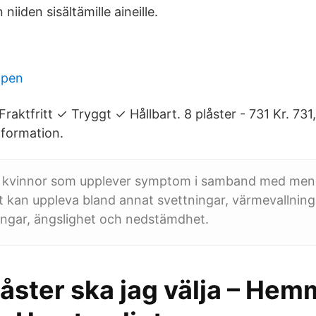
n niiden sisältämille aineille.
ppen
✓ Fraktfritt ✓ Tryggt ✓ Hållbart. 8 plåster - 731 Kr. 73
nformation.
lla kvinnor som upplever symptom i samband med me
 kan uppleva bland annat svettningar, värmevallning
ngar, ängslighet och nedstämdhet.
låster ska jag välja – He