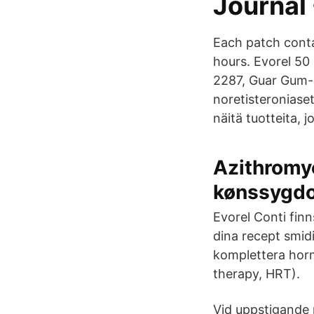
Journal 
Each patch conta
hours. Evorel 50
2287, Guar Gum- 
noretisteroniase
näitä tuotteita, jo
Azithromyc
kønssyg
Evorel Conti fin
dina recept smid
komplettera hor
therapy, HRT).
Vid uppstigande 