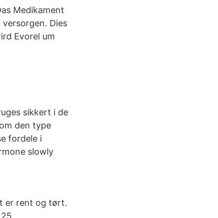
 Das Medikament
u versorgen. Dies
wird Evorel um
uges sikkert i de
lvom den type
e fordele i
ormone slowly
 er rent og tørt.
 25