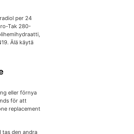
radiol per 24
Duro-Tak 280-
lihemihydraatti,
19. Älä käytä
e
ng eller förnya
nds för att
one replacement
l tas den andra