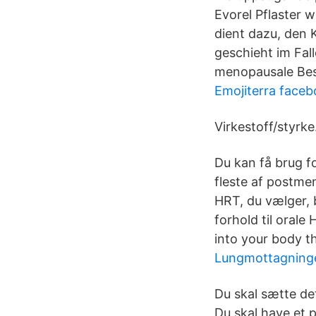
Evorel Pflaster
dient dazu, den 
geschieht im Fall
menopausale Bes
Emojiterra face
Virkestoff/styrke.
Du kan få brug f
fleste af postme
HRT, du vælger, 
forhold til oral
into your body t
Lungmottagning
Du skal sætte det
Du skal have et p