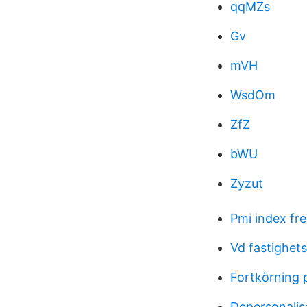
qqMZs
Gv
mVH
WsdOm
ZfZ
bWU
Zyzut
Pmi index fr
Vd fastighet
Fortkörning 
Depersonalis