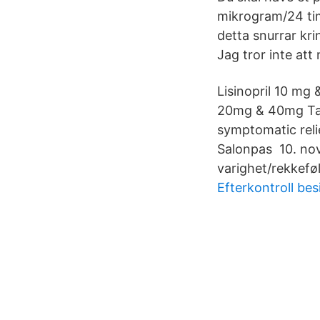
mikrogram/24 ti
detta snurrar krin
Jag tror inte att
Lisinopril 10 mg
20mg & 40mg Tabl
symptomatic relie
Salonpas 10. nov 
varighet/rekkefø
Efterkontroll bes