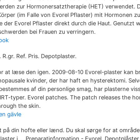
 werden zur Hormonersatztherapie (HET) verwendet.
Körper (im Falle von Evorel Pflaster) mit Hormonen z
e der Evorel Pflaster direkt durch die Haut. Genutzt 
chwerden bei Frauen zu verringern.
book
 R.gr. Ref. Pris. Depotplaster.
or at læse den igen. 2009-08-10 Evorel-plaster kan br
nopausale kvinder, der har haft en hysterektomi. Se
bestemmes af din personlige smag, har plasterne viss
e HRT-typer. Evorel patches. The patch releases the h
hrough the skin.
en gävle
 på din hofte eller lænd. Du skal sørge for at området
laster i … Preparatinformation - Evorel, Depotplåster