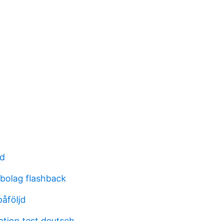
ed
sbolag flashback
påföljd
ation test deutsch