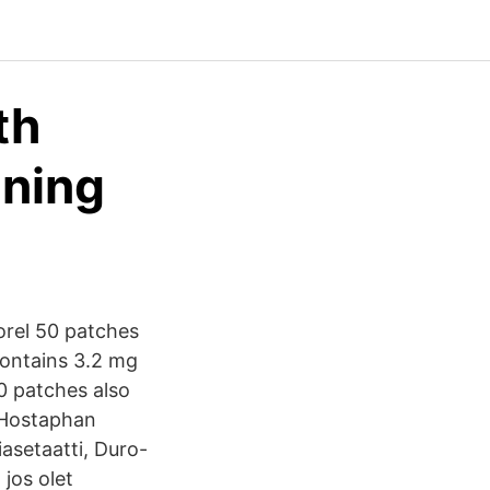
th
ining
orel 50 patches
contains 3.2 mg
50 patches also
 Hostaphan
iasetaatti, Duro-
jos olet