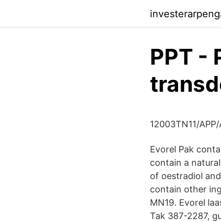
investerarpenga
PPT - 
transd
12003TN11/APP/A
Evorel Pak conta
contain a natural
of oestradiol and
contain other in
MN19. Evorel laas
Tak 387-2287, gu