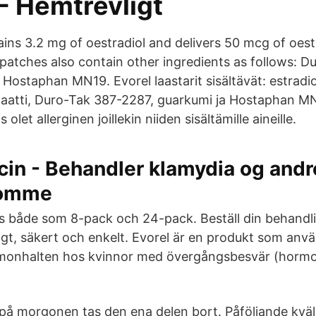
- Hemtrevligt
ins 3.2 mg of oestradiol and delivers 50 mcg of oest
 patches also contain other ingredients as follows: 
Hostaphan MN19. Evorel laastarit sisältävät: estradio
taatti, Duro-Tak 387-2287, guarkumi ja Hostaphan MN
s olet allerginen joillekin niiden sisältämille aineille.
in - Behandler klamydia og andr
domme
ns både som 8-pack och 24-pack. Beställ din behandli
igt, säkert och enkelt. Evorel är en produkt som anvä
monhalten hos kvinnor med övergångsbesvär (horm
på morgonen tas den ena delen bort. Påföljande kväl