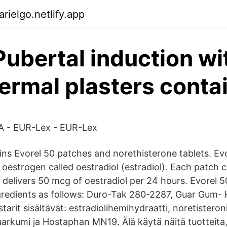
rielgo.netlify.app
Pubertal induction wi
ermal plasters conta
 - EUR-Lex - EUR-Lex
ins Evorel 50 patches and norethisterone tablets. Ev
 oestrogen called oestradiol (estradiol). Each patch 
 delivers 50 mcg of oestradiol per 24 hours. Evorel 
gredients as follows: Duro-Tak 280-2287, Guar Gum-
tarit sisältävät: estradiolihemihydraatti, noretisteron
arkumi ja Hostaphan MN19. Älä käytä näitä tuotteita, 